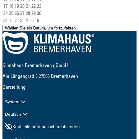
17
18
19
20
21
22
23
24
25
26
27
28
29
30
31
1
2
3
4
5
6
Wählen Sie ein Datum, um fortzufahren
Klimahaus Bremerhaven gGmbH
Am Längengrad 8 27568 Bremerhaven
Darstellung
System
Deutsch
Kopfzeile automatisch ausblenden