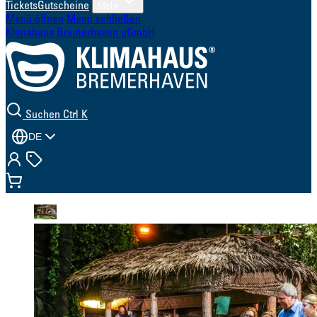
Tickets
Gutscheine
Mehr
Menü öffnen
Menü schließen
Klimahaus Bremerhaven gGmbH
Suchen
Ctrl K
DE